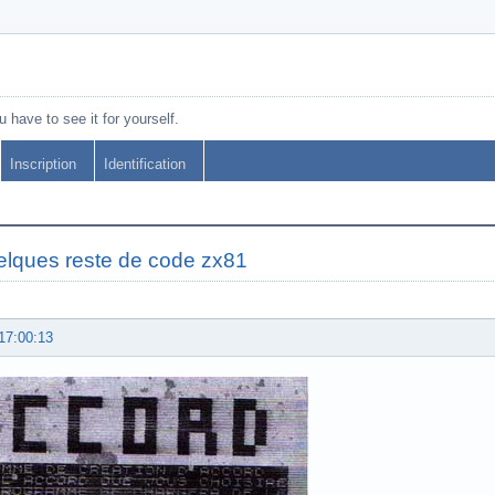
 have to see it for yourself.
Inscription
Identification
elques reste de code zx81
17:00:13