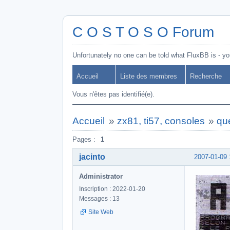
C O S T O S O Forum
Unfortunately no one can be told what FluxBB is - you
Accueil
Liste des membres
Recherche
Vous n'êtes pas identifié(e).
Accueil
»
zx81, ti57, consoles
»
qu
Pages :
1
jacinto
2007-01-09 
Administrator
Inscription : 2022-01-20
Messages : 13
Site Web