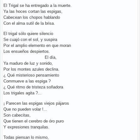
El Trigal se ha entregado a la muerte.
Ya las hoces cortan las espigas,
Cabecean los chopos hablando
Con el alma sutil de la brisa.
El trigal sólo quiere silencio
Se cuajó con el sol, y suspira
Por el amplio elemento en que moran
Los ensueños despiertos.
El día,
Ya maduro de luz y sonido,
Por los montes azules declina.
¿ Qué misterioso pensamiento
Commueve a las espiga ?
¿ Qué ritmo de tristeza soñadora
Los trigales agita ?...
¡ Parecen las espigas viejos pájaros
Que no pueden volar !...
Son cabecitas,
Que tienen el cerebro de óro puro
Y expresiones tranquilas.
Todas piensan lo mismo,