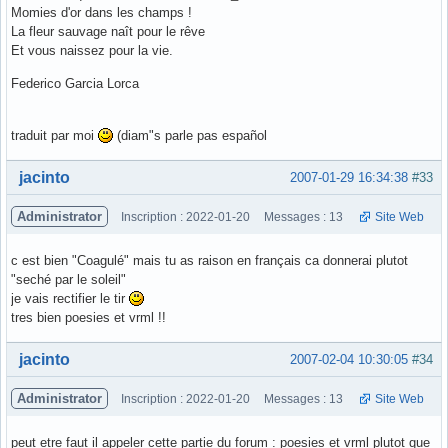
Momies d'or dans les champs !
La fleur sauvage naît pour le rêve
Et vous naissez pour la vie.
Federico Garcia Lorca
traduit par moi
(diam"s parle pas español
Hors ligne
jacinto
2007-01-29 16:34:38
#33
Administrator
Inscription : 2022-01-20
Messages : 13
Site Web
c est bien "Coagulé" mais tu as raison en français ca donnerai plutot
"seché par le soleil"
je vais rectifier le tir
tres bien poesies et vrml !!
Hors ligne
jacinto
2007-02-04 10:30:05
#34
Administrator
Inscription : 2022-01-20
Messages : 13
Site Web
peut etre faut il appeler cette partie du forum : poesies et vrml plutot que