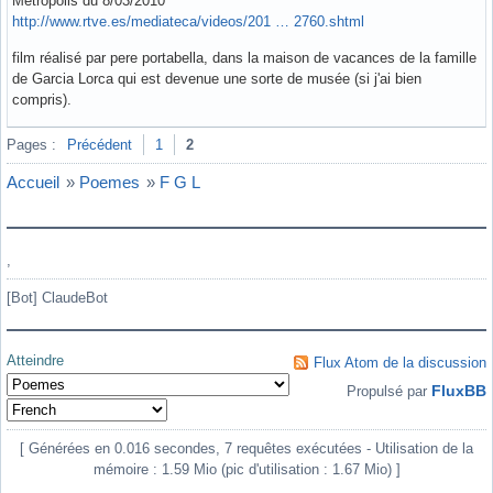
Metropolis du 8/03/2010
http://www.rtve.es/mediateca/videos/201 … 2760.shtml
film réalisé par pere portabella, dans la maison de vacances de la famille
de Garcia Lorca qui est devenue une sorte de musée (si j'ai bien
compris).
Hors ligne
Pages :
Précédent
1
2
Accueil
»
Poemes
»
F G L
,
[Bot] ClaudeBot
Atteindre
Flux Atom de la discussion
FluxBB
Propulsé par
[ Générées en 0.016 secondes, 7 requêtes exécutées - Utilisation de la
mémoire : 1.59 Mio (pic d'utilisation : 1.67 Mio) ]