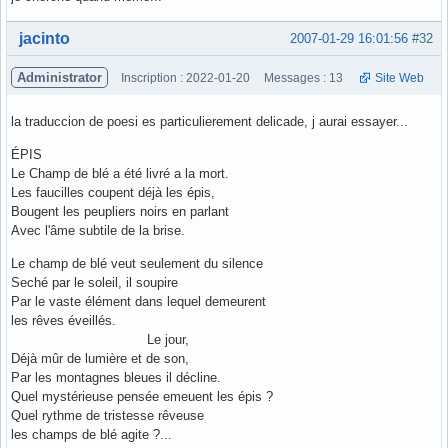
Hors ligne
jacinto
2007-01-29 16:01:56
#32
Administrator
Inscription : 2022-01-20
Messages : 13
Site Web
la traduccion de poesi es particulierement delicade, j aurai essayer...
ÉPIS
Le Champ de blé a été livré a la mort.
Les faucilles coupent déjà les épis,
Bougent les peupliers noirs en parlant
Avec l'âme subtile de la brise.
Le champ de blé veut seulement du silence
Seché par le soleil, il soupire
Par le vaste élément dans lequel demeurent
les rêves éveillés.
Le jour,
Déjà mûr de lumière et de son,
Par les montagnes bleues il décline.
Quel mystérieuse pensée emeuent les épis ?
Quel rythme de tristesse rêveuse
les champs de blé agite ?...