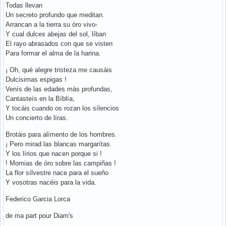
Todas llevan
Un secreto profundo que meditan.
Arrancan a la tierra su óro vivo-
Y cual dulces abejas del sol, líban
El rayo abrasados con que se visten
Para formar el alma de la harina.
¡ Oh, qué alegre tristeza me causáis
Dulcisimas espigas !
Venís de las edades más profundas,
Cantasteís en la Bíblía,
Y tocáis cuando os rozan los sílencios
Un concierto de líras.
Brotáis para alímento de los hombres.
¡ Pero mirad las blancas margarítas
Y los lírios que nacen porque si !
! Momias de óro sobre las campiñas !
La flor sílvestre nace para el sueño
Y vosotras nacéis para la vida.
Federico Garcia Lorca
de ma part pour Diam's