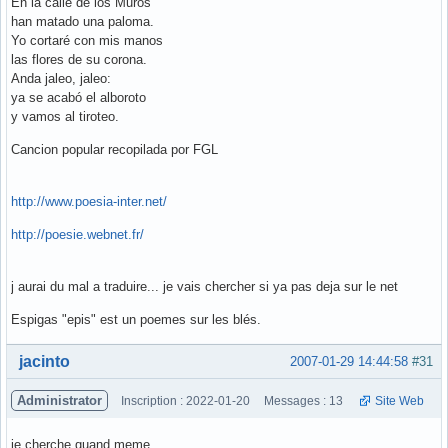
En la calle de los Muros
han matado una paloma.
Yo cortaré con mis manos
las flores de su corona.
Anda jaleo, jaleo:
ya se acabó el alboroto
y vamos al tiroteo.
Cancion popular recopilada por FGL
http://www.poesia-inter.net/
http://poesie.webnet.fr/
j aurai du mal a traduire... je vais chercher si ya pas deja sur le net
Espigas "epis" est un poemes sur les blés.
Hors ligne
jacinto
2007-01-29 14:44:58
#31
Administrator
Inscription : 2022-01-20
Messages : 13
Site Web
je cherche quand meme...