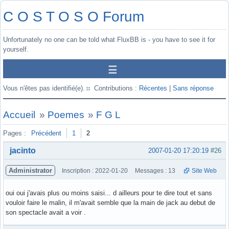
C O S T O S O Forum
Unfortunately no one can be told what FluxBB is - you have to see it for
yourself.
Vous n'êtes pas identifié(e).
Contributions :
Récentes
|
Sans réponse
Accueil
»
Poemes
»
F G L
Pages :
Précédent
1
2
jacinto
2007-01-20 17:20:19
#26
Administrator
Inscription : 2022-01-20
Messages : 13
Site Web
oui oui j'avais plus ou moins saisi... d ailleurs pour te dire tout et sans
vouloir faire le malin, il m'avait semble que la main de jack au debut de
son spectacle avait a voir .