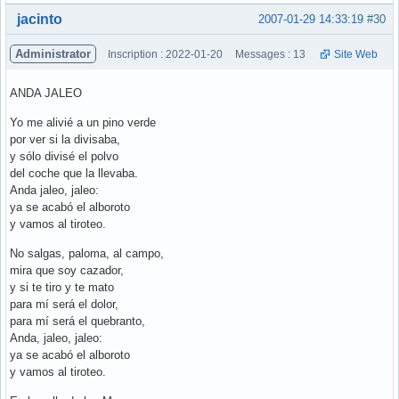
Hors ligne
jacinto
2007-01-29 14:33:19
#30
Administrator
Inscription : 2022-01-20
Messages : 13
Site Web
ANDA JALEO
Yo me alivié a un pino verde
por ver si la divisaba,
y sólo divisé el polvo
del coche que la llevaba.
Anda jaleo, jaleo:
ya se acabó el alboroto
y vamos al tiroteo.
No salgas, paloma, al campo,
mira que soy cazador,
y si te tiro y te mato
para mí será el dolor,
para mí será el quebranto,
Anda, jaleo, jaleo:
ya se acabó el alboroto
y vamos al tiroteo.