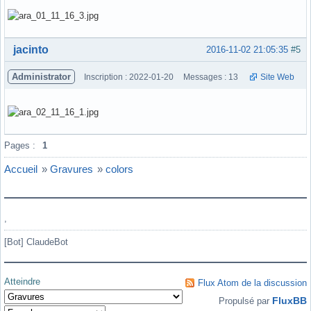
Hors ligne
jacinto
2016-11-02 21:05:35
#5
Administrator
Inscription : 2022-01-20
Messages : 13
Site Web
Hors ligne
Pages :
1
Accueil
»
Gravures
»
colors
,
[Bot] ClaudeBot
Atteindre
Flux Atom de la discussion
FluxBB
Propulsé par