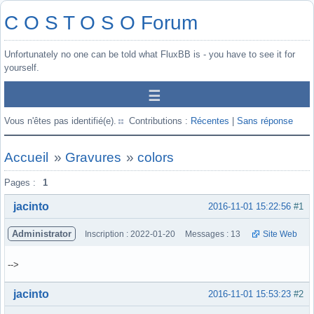
C O S T O S O Forum
Unfortunately no one can be told what FluxBB is - you have to see it for
yourself.
Vous n'êtes pas identifié(e).
Contributions :
Récentes
|
Sans réponse
Accueil
»
Gravures
»
colors
Pages :
1
jacinto
2016-11-01 15:22:56
#1
Administrator
Inscription : 2022-01-20
Messages : 13
Site Web
-->
Hors ligne
jacinto
2016-11-01 15:53:23
#2