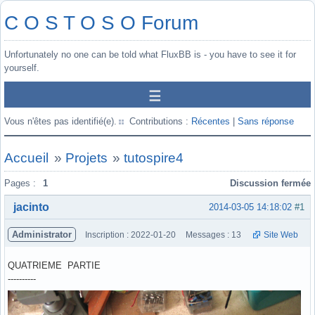
C O S T O S O Forum
Unfortunately no one can be told what FluxBB is - you have to see it for
yourself.
Vous n'êtes pas identifié(e).
Contributions :
Récentes
|
Sans réponse
Accueil
»
Projets
»
tutospire4
Pages :
1
Discussion fermée
jacinto
2014-03-05 14:18:02
#1
Administrator
Inscription : 2022-01-20
Messages : 13
Site Web
QUATRIEME PARTIE
----------