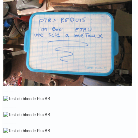
----------
----------
----------