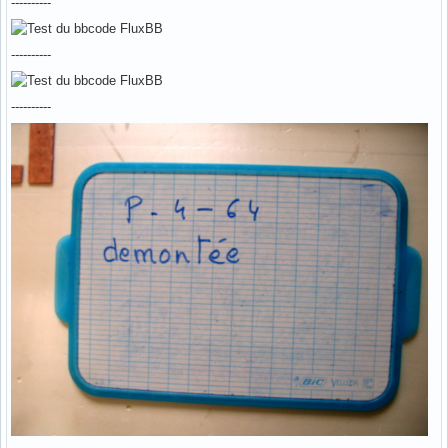
----------
----------
----------