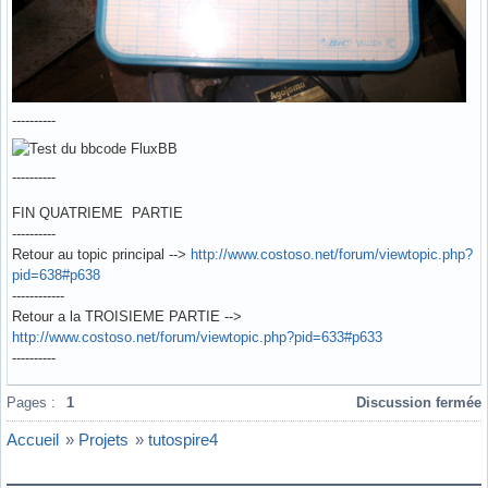
----------
----------
FIN QUATRIEME PARTIE
----------
Retour au topic principal -->
http://www.costoso.net/forum/viewtopic.php?
pid=638#p638
------------
Retour a la TROISIEME PARTIE -->
http://www.costoso.net/forum/viewtopic.php?pid=633#p633
----------
Hors ligne
Pages :
1
Discussion fermée
Accueil
»
Projets
»
tutospire4