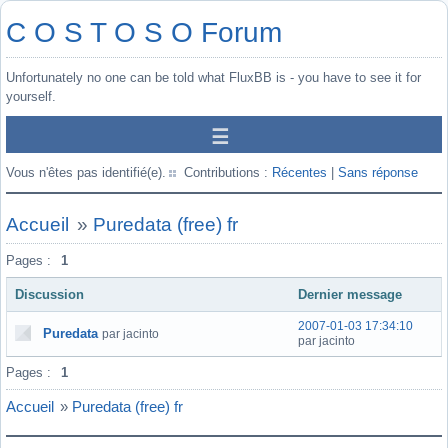
C O S T O S O Forum
Unfortunately no one can be told what FluxBB is - you have to see it for
yourself.
Vous n'êtes pas identifié(e).
Contributions :
Récentes
|
Sans réponse
Accueil
»
Puredata (free) fr
Pages :
1
Discussion
Dernier message
2007-01-03 17:34:10
Puredata
par jacinto
par jacinto
Pages :
1
Accueil
»
Puredata (free) fr