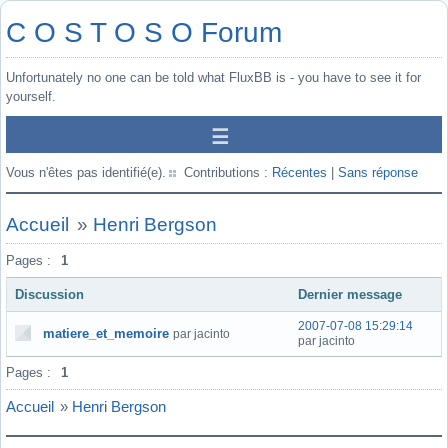
C O S T O S O Forum
Unfortunately no one can be told what FluxBB is - you have to see it for
yourself.
Vous n'êtes pas identifié(e).
Contributions :
Récentes
|
Sans réponse
Accueil
»
Henri Bergson
Pages :
1
Discussion
Dernier message
2007-07-08 15:29:14
matiere_et_memoire
par jacinto
par jacinto
Pages :
1
Accueil
»
Henri Bergson