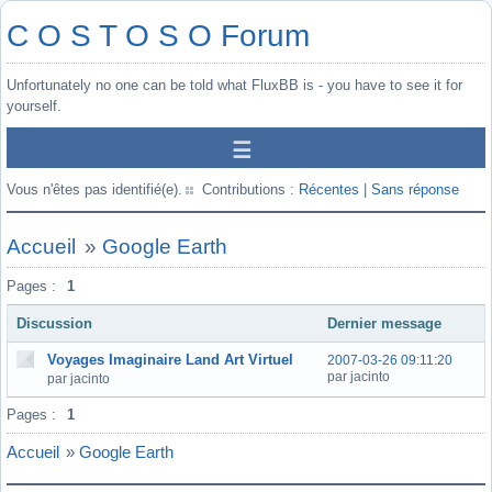
C O S T O S O Forum
Unfortunately no one can be told what FluxBB is - you have to see it for
yourself.
Vous n'êtes pas identifié(e).
Contributions :
Récentes
|
Sans réponse
Accueil
»
Google Earth
Pages :
1
Discussion
Dernier message
Voyages Imaginaire Land Art Virtuel
2007-03-26 09:11:20
par jacinto
par jacinto
Pages :
1
Accueil
»
Google Earth