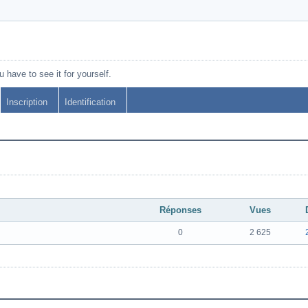
 have to see it for yourself.
Inscription
Identification
Réponses
Vues
0
2 625