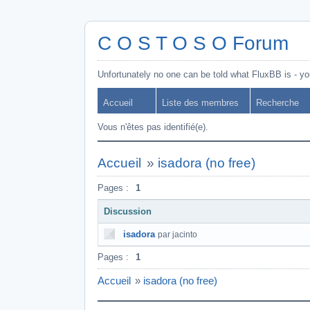
C O S T O S O Forum
Unfortunately no one can be told what FluxBB is - you
Accueil
Liste des membres
Recherche
Vous n'êtes pas identifié(e).
Accueil
»
isadora (no free)
Pages :
1
Discussion
isadora
par jacinto
Pages :
1
Accueil
»
isadora (no free)